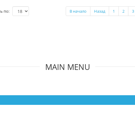
ь по:
В начало
Назад
1
2
3
MAIN MENU