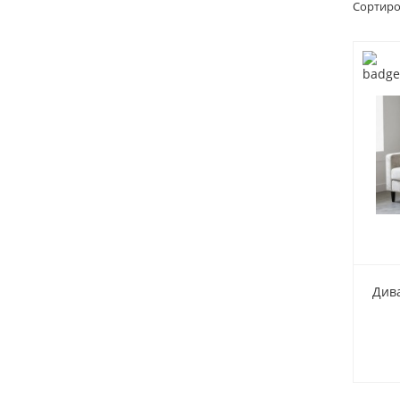
Сортиро
Див