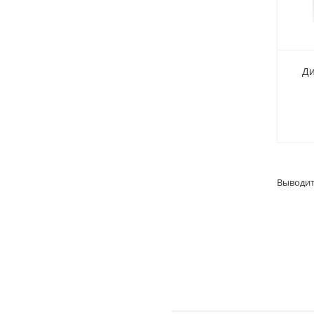
Ди
Выводит