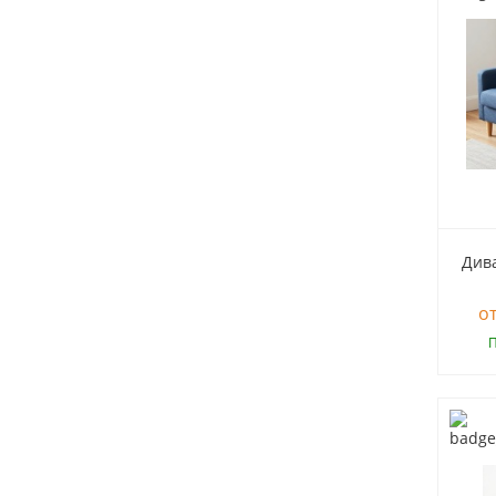
Див
П