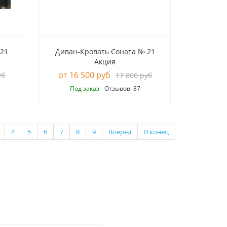
 21
Диван-Кровать Соната № 21
Акция
16 500 руб
уб
17 800 руб
Под заказ
Отзывов: 87
4
5
6
7
8
9
Вперёд
В конец