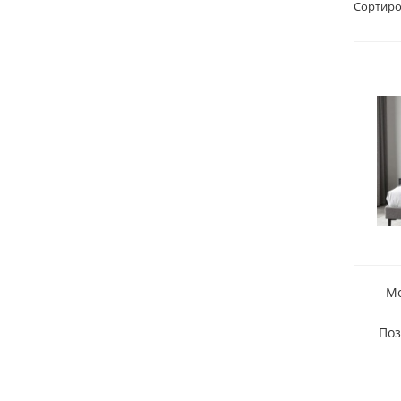
Сортиро
Мо
Поз