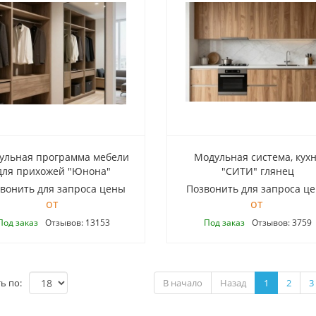
ульная программа мебели
Модульная система, кух
для прихожей "Юнона"
"СИТИ" глянец
вонить для запроса цены
Позвонить для запроса ц
Под заказ
Отзывов: 13153
Под заказ
Отзывов: 3759
ь по:
В начало
Назад
1
2
3