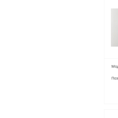
Мод
Поз