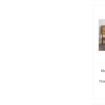
Мо
Поз