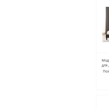
Мод
для
Поз