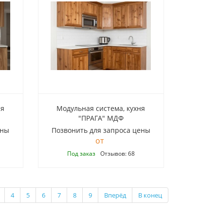
ня
Модульная система, кухня
"ПРАГА" МДФ
ены
Позвонить для запроса цены
Под заказ
Отзывов: 68
4
5
6
7
8
9
Вперёд
В конец