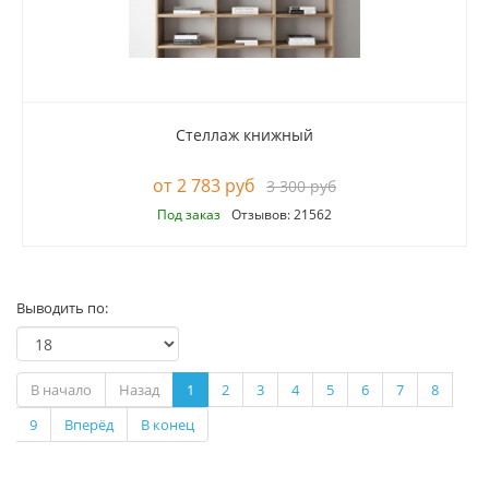
Стеллаж книжный
2 783 руб
3 300 руб
Под заказ
Отзывов: 21562
Выводить по:
В начало
Назад
1
2
3
4
5
6
7
8
9
Вперёд
В конец