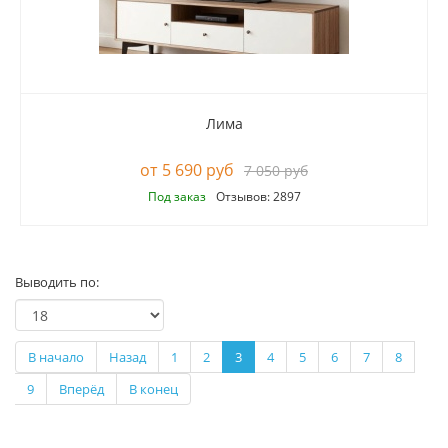
Лима
5 690 руб
7 050 руб
Под заказ
Отзывов: 2897
Выводить по:
В начало
Назад
1
2
3
4
5
6
7
8
9
Вперёд
В конец