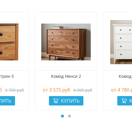
трин 5
Комод Ненси 2
Комод
б
3 575 руб
4 780 
3 700 руб
4 000 руб