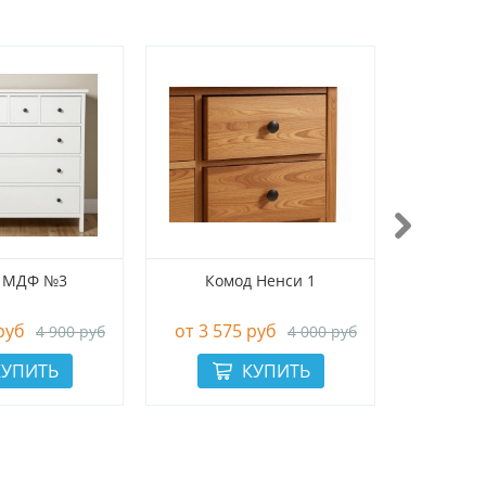
 МДФ №3
Комод Ненси 1
Кровать
руб
3 575 руб
4 17
4 900 руб
4 000 руб