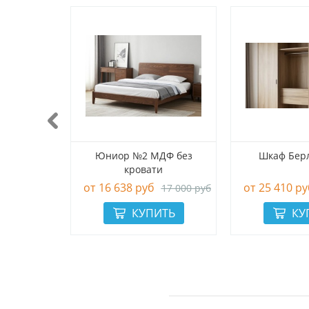
( 2-х
Юниор №2 МДФ без
Шкаф Бер
ый)
кровати
16 638 руб
25 410 ру
14 500 руб
17 000 руб