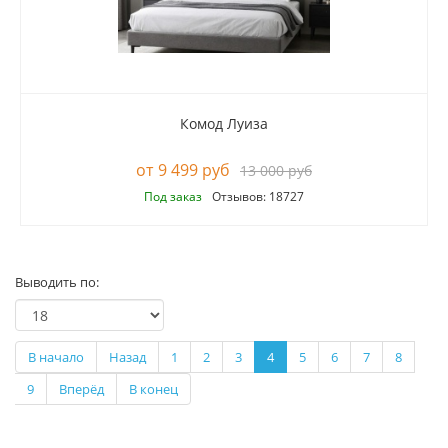
Комод Луиза
9 499 руб
13 000 руб
Под заказ
Отзывов: 18727
Выводить по:
В начало
Назад
1
2
3
4
5
6
7
8
9
Вперёд
В конец