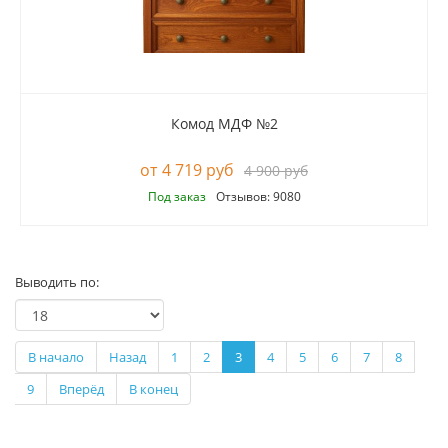
Комод МДФ №2
4 719 руб
4 900 руб
Под заказ
Отзывов: 9080
Выводить по:
В начало
Назад
1
2
3
4
5
6
7
8
9
Вперёд
В конец