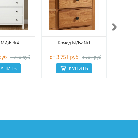
 МДФ №4
Комод МДФ №1
Ком
руб
3 751 руб
7 200 руб
3 700 руб