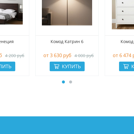
енеция
Комод Катрин 6
Комод
б
3 630 руб
6 474 
4 200 руб
4 000 руб