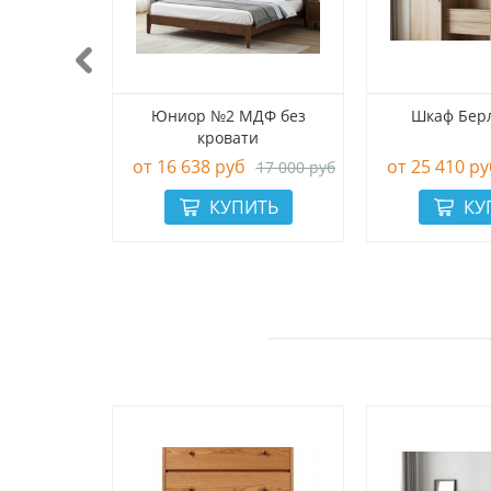
( 2-х
Юниор №2 МДФ без
Шкаф Бер
ый)
кровати
16 638 руб
25 410 ру
14 500 руб
17 000 руб